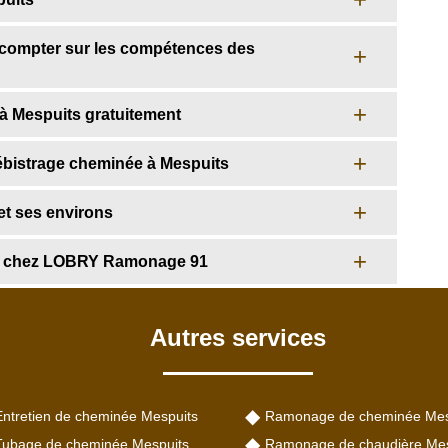
 compter sur les compétences des
à Mespuits gratuitement
ébistrage cheminée à Mespuits
et ses environs
ge chez LOBRY Ramonage 91
Autres services
Entretien de cheminée Mespuits
Ramonage de cheminée Mes
Tubage de cheminée Mespuits
Ramonage de chaudière Mes