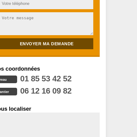
s coordonnées
01 85 53 42 52
reau
06 12 16 09 82
antier
us localiser