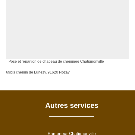
Pose et répartion de chapeau de cheminée Chatignonville
69bis chemin de Lunezy, 91620 Nozay
Autres services
Ramoneur Chatignonville