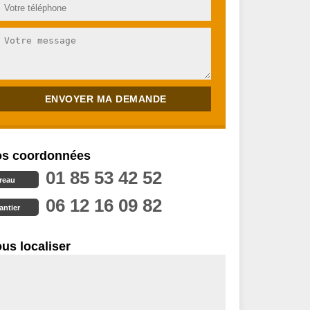
s coordonnées
01 85 53 42 52
reau
06 12 16 09 82
antier
us localiser