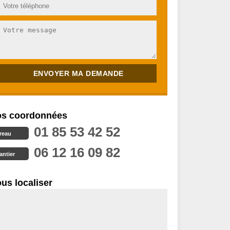
s coordonnées
01 85 53 42 52
reau
06 12 16 09 82
antier
us localiser