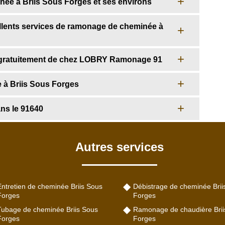
ée à Briis Sous Forges et ses environs
lents services de ramonage de cheminée à
 gratuitement de chez LOBRY Ramonage 91
 à Briis Sous Forges
ns le 91640
Autres services
Entretien de cheminée Briis Sous
Débistrage de cheminée Brii
Forges
Forges
Tubage de cheminée Briis Sous
Ramonage de chaudière Brii
Forges
Forges