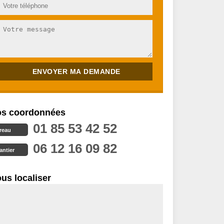
s coordonnées
01 85 53 42 52
reau
06 12 16 09 82
antier
us localiser