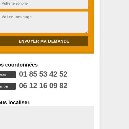
s coordonnées
01 85 53 42 52
reau
06 12 16 09 82
antier
us localiser